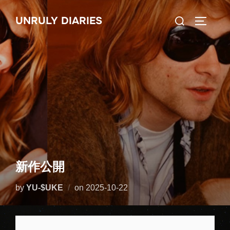
コ
検
UNRULY DIARIES
ン
サイドバ
索
テ
対
ン
象:
ツ
へ
ス
キ
ッ
プ
新作公開
投
by
YU-$UKE
on
2025-10-22
稿
日: