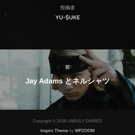
投稿者
YU-$UKE
投
稿
前
前
ナ
Jay Adams とネルシャツ
ビ
ゲ
ー
Copyright © 2026 UNRULY DIARIES
シ
Inspiro Theme
by
WPZOOM