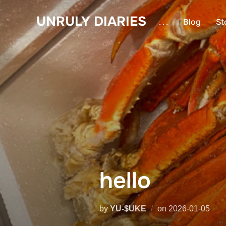
コ
UNRULY DIARIES
ン
. . .
Blog
St
テ
ン
ツ
へ
ス
キ
ッ
プ
hello
投
by
YU-$UKE
on
2026-01-05
稿