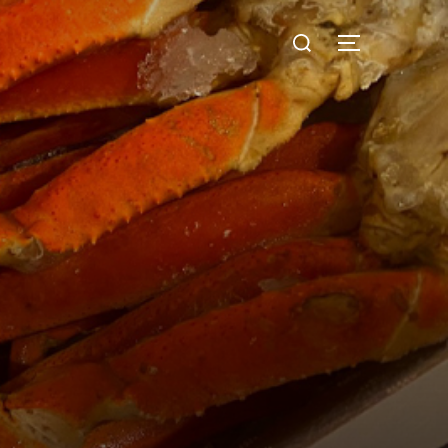
検
サイドバー
索
対
象: